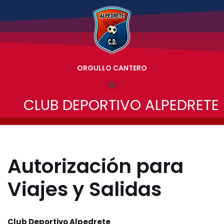
Saltar
al
contenido
ORGULLO CANTERO
CLUB DEPORTIVO ALPEDRETE
Autorización para
Viajes y Salidas
Club Deportivo Alpedrete