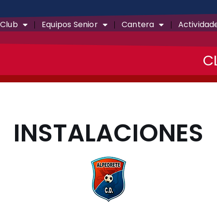
Club
Equipos Senior
Cantera
Actividad
C
INSTALACIONES