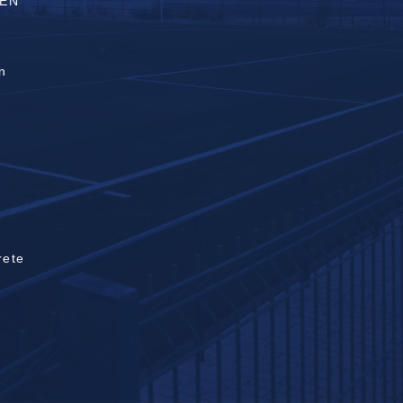
GEN
n
d
rete